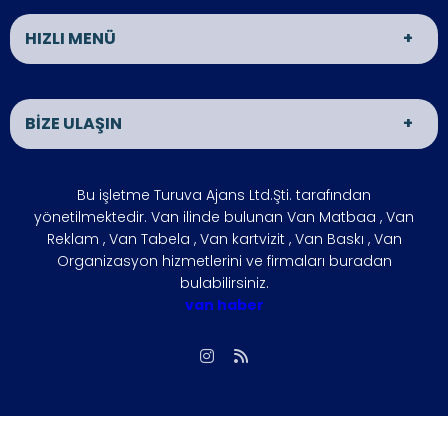
HIZLI MENÜ
Van Matbaa
Van Reklam
BİZE ULAŞIN
Van Organizasyon
ÜRÜNLER
İLETİŞİM
HAKKIMIZDA
ADRES
Bu işletme Turuva Ajans Ltd.Şti. tarafından
VAN HABER
İŞLETMENİZİ
VAN
yönetilmektedir. Van ilinde bulunan Van Matbaa , Van
BÜYÜTÜN
Reklam , Van Tabela , Van kartvizit , Van Baskı , Van
ÇÖZÜM
FOTO GALERİ
Organizasyon hizmetlerini ve firmaları buradan
ÇALIŞMA SAATLERİ
bulabilirsiniz.
ORTAKLARIMIZ
Hafta içi : 09:00 - 18:00
van haber
SIKÇA
REFERANSLARIMIZ
Hafta sonu : 10:00 - 15:00
SORULAN
SORULAR
İLETİŞİM
Biz, Siziz
Gizlilik İlkesi
vanmatbaa@gmail.com
Giriş