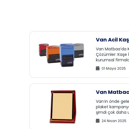
Van Acil Ka
Van Matbaa’da Ka
Çözümler: Kaşe 
kurumsal firmalar
01 Mayıs 2025
Van Matbaa’
Van’ın önde gel
plaket kampanyası
şimdi çok daha u
24 Nisan 2025