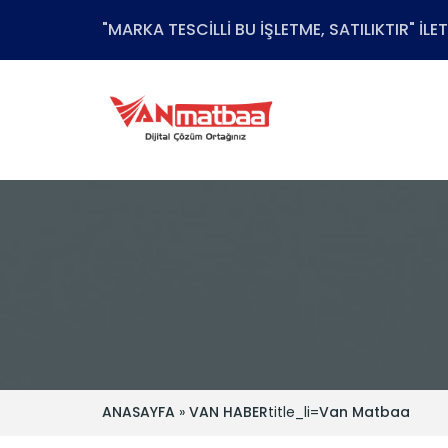
"MARKA TESCİLLİ BU İŞLETME, SATILIKTIR" İL
ANASAYFA
»
VAN HABER
title_li=
Van Matbaa