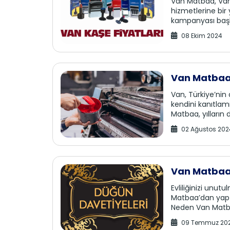
Van Matbaa, Van’
hizmetlerine bir 
kampanyası başlat
08 Ekim 2024
Van Matbaa:
Van, Türkiye’nin
kendini kanıtlam
Matbaa, yılların 
02 Ağustos 202
Van Matbaa’
Evliliğinizi unut
Matbaa’dan yaptı
Neden Van Matba
09 Temmuz 20