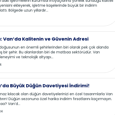
daki işletmelerin kurumsal ihtiyaçlarına yönelik sunduğu kaliteli
yenisini ekleyerek, işletme kaşelerinde büyük bir indirim
tı. Bölgede uzun yıllardır...
 Van’da Kalitenin ve Güvenin Adresi
 doğusunun en önemli şehirlerinden biri olarak pek çok alanda
ış bir şehir. Bu alanlardan biri de matbaa sektörüdür. Van
deneyimi ve teknolojik altyapı...
4
da Büyük Düğün Davetiyesi İndirimi!
ulmaz kılacak olan düğün davetiyelerinizi en özel tasarımlarla Van
rın! Düğün sezonuna özel harika indirim fırsatlarını kaçırmayın.
a? Van’d...
24