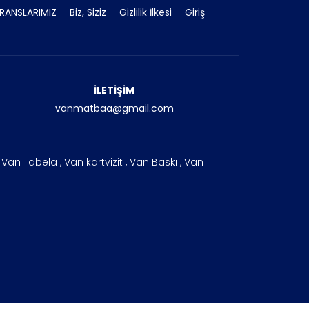
RANSLARIMIZ
Biz, Siziz
Gizlilik İlkesi
Giriş
İLETİŞİM
vanmatbaa@gmail.com
an Tabela , Van kartvizit , Van Baskı , Van