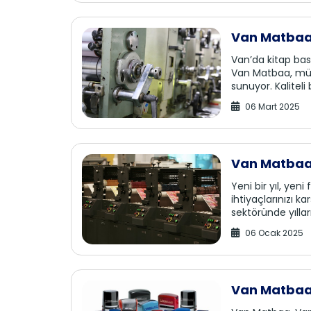
Van Matbaa’
Van’da kitap bast
Van Matbaa, müşte
sunuyor. Kaliteli 
06 Mart 2025
Van Matbaa’
Kampanyas
Yeni bir yıl, yen
ihtiyaçlarınızı 
sektöründe yılları
06 Ocak 2025
Van Matbaa’