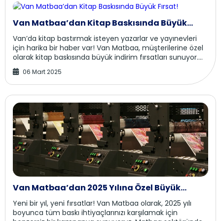
Van Matbaa’dan Kitap Baskısında Büyük
Fırsat!
Van’da kitap bastırmak isteyen yazarlar ve yayınevleri
için harika bir haber var! Van Matbaa, müşterilerine özel
olarak kitap baskısında büyük indirim fırsatları sunuyor.
Kaliteli baskı hizmetiyle bil...
06 Mart 2025
Van Matbaa’dan 2025 Yılına Özel Büyük
İndirim Kampanyası!
Yeni bir yıl, yeni fırsatlar! Van Matbaa olarak, 2025 yılı
boyunca tüm baskı ihtiyaçlarınızı karşılamak için