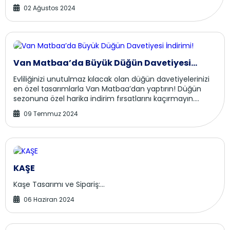
yılların deneyimi ve teknolojik altyapı...
02 Ağustos 2024
Van Matbaa’da Büyük Düğün Davetiyesi
İndirimi!
Evliliğinizi unutulmaz kılacak olan düğün davetiyelerinizi
en özel tasarımlarla Van Matbaa’dan yaptırın! Düğün
sezonuna özel harika indirim fırsatlarını kaçırmayın.
Neden Van Matbaa? Van’d...
09 Temmuz 2024
KAŞE
Kaşe Tasarımı ve Sipariş:...
06 Haziran 2024