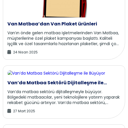
Van Matbaa’dan Van Plaket ürünleri
Van’ın önde gelen matbaa işletmelerinden Van Matbaa,
müşterilerine özel plaket kampanyası başlattı. Kaliteli
işçilik ve özel tasarımlarla hazırlanan plaketler, şimdi çok
daha uygun fiyatlarla sunuluyo...
24 Nisan 2025
Van’da Matbaa Sektörü Dijitalleşme ile
Büyüyor
Van’da matbaa sektörü dijitalleşmeyle büyüyor.
Bölgedeki matbaacılar, yeni teknolojilere yatırım yaparak
rekabet gücünü artırıyor. Van’da matbaa sektörü,
dijitalleşmenin etkisiyle hızla gelişmey...
27 Mart 2025