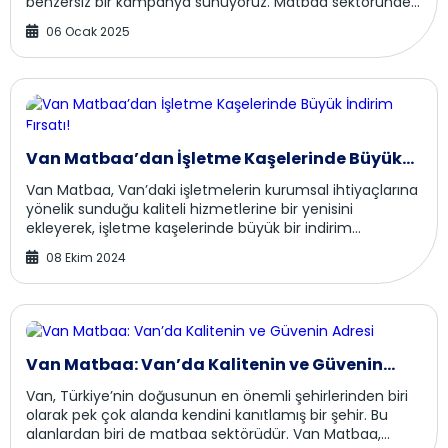
benzersiz bir kampanya sunuyoruz. Matbaa sektöründe
yılların tecrübesiyle, kaliteli hizmet ...
06 Ocak 2025
Van Matbaa’dan İşletme Kaşelerinde Büyük
İndirim Fırsatı!
Van Matbaa, Van’daki işletmelerin kurumsal ihtiyaçlarına
yönelik sunduğu kaliteli hizmetlerine bir yenisini
ekleyerek, işletme kaşelerinde büyük bir indirim
kampanyası başlattı. Bölgede uzun yıllardır...
08 Ekim 2024
Van Matbaa: Van’da Kalitenin ve Güvenin
Adresi
Van, Türkiye’nin doğusunun en önemli şehirlerinden biri
olarak pek çok alanda kendini kanıtlamış bir şehir. Bu
alanlardan biri de matbaa sektörüdür. Van Matbaa,