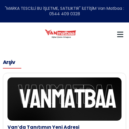
"MARKA TESCİLLİ BU İŞLETME, SATILIKTIR" İLETİŞİM Van Matbaa :
0544 409 0328
Arşiv
Van’da Tanıtımın Yeni Adresi