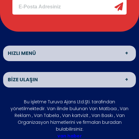
HIZLI MENÜ
Van Matbaa
Van Reklam
BİZE ULAŞIN
Van Organizasyon
ÜRÜNLER
İLETİŞİM
HAKKIMIZDA
ADRES
Bu işletme Turuva Ajans Ltd.Şti. tarafından
VAN HABER
İŞLETMENİZİ
VAN
yönetilmektedir. Van ilinde bulunan Van Matbaa , Van
BÜYÜTÜN
Reklam , Van Tabela , Van kartvizit , Van Baskı , Van
ÇÖZÜM
FOTO GALERİ
Organizasyon hizmetlerini ve firmaları buradan
ÇALIŞMA SAATLERİ
bulabilirsiniz.
ORTAKLARIMIZ
Hafta içi : 09:00 - 18:00
van haber
SIKÇA
REFERANSLARIMIZ