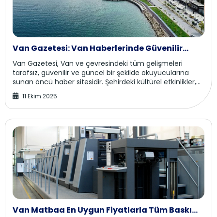
Van Gazetesi: Van Haberlerinde Güvenilir
Kaynak
Van Gazetesi, Van ve çevresindeki tüm gelişmeleri
tarafsız, güvenilir ve güncel bir şekilde okuyucularına
sunan öncü haber sitesidir. Şehirdeki kültürel etkinlikler,
spor müsabakaları, ekonomi ve eğit...
11 Ekim 2025
Van Matbaa En Uygun Fiyatlarla Tüm Baskı