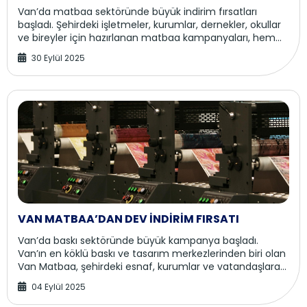
Ürünleri
Van’da matbaa sektöründe büyük indirim fırsatları
başladı. Şehirdeki işletmeler, kurumlar, dernekler, okullar
ve bireyler için hazırlanan matbaa kampanyaları, hem
uygun fiyatları hem de profesyonel ta...
30 Eylül 2025
VAN MATBAA’DAN DEV İNDİRİM FIRSATI
Van’da baskı sektöründe büyük kampanya başladı.
Van’ın en köklü baskı ve tasarım merkezlerinden biri olan
Van Matbaa, şehirdeki esnaf, kurumlar ve vatandaşlara
özel dev bir indirim kampanyası başlattı...
04 Eylül 2025