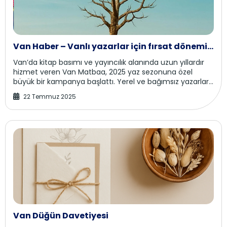
Van Haber – Vanlı yazarlar için fırsat dönemi
başladı
Van’da kitap basımı ve yayıncılık alanında uzun yıllardır
hizmet veren Van Matbaa, 2025 yaz sezonuna özel
büyük bir kampanya başlattı. Yerel ve bağımsız yazarları
desteklemeyi amaçlayan firma, kitap b...
22 Temmuz 2025
Van Düğün Davetiyesi