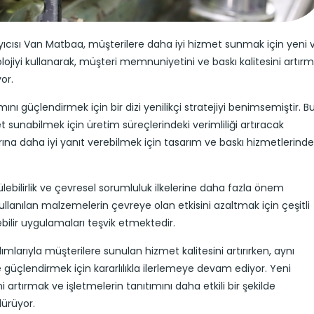
ıcısı Van Matbaa, müşterilere daha iyi hizmet sunmak için yeni 
ojiyi kullanarak, müşteri memnuniyetini ve baskı kalitesini artır
or.
 güçlendirmek için bir dizi yenilikçi stratejiyi benimsemiştir. B
 sunabilmek için üretim süreçlerindeki verimliliği artıracak
larına daha iyi yanıt verebilmek için tasarım ve baskı hizmetlerinde
lebilirlik ve çevresel sorumluluk ilkelerine daha fazla önem
kullanılan malzemelerin çevreye olan etkisini azaltmak için çeşitli
ilir uygulamaları teşvik etmektedir.
larıyla müşterilere sunulan hizmet kalitesini artırırken, aynı
lendirmek için kararlılıkla ilerlemeye devam ediyor. Yeni
rtırmak ve işletmelerin tanıtımını daha etkili bir şekilde
ürüyor.