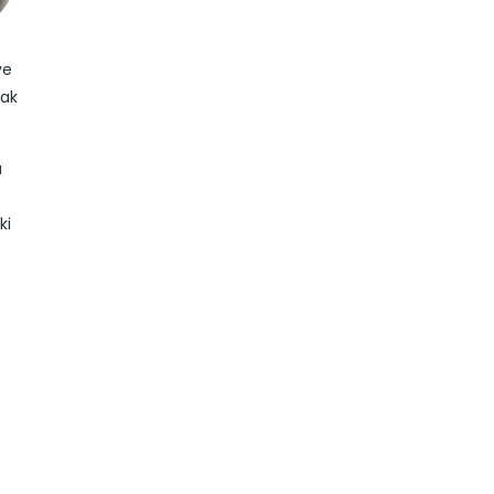
ve
mak
u
ki