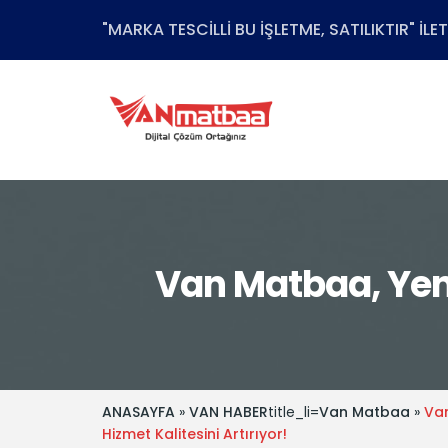
"MARKA TESCİLLİ BU İŞLETME, SATILIKTIR" İL
Van Matbaa, Yenil
ANASAYFA
»
VAN HABER
title_li=
Van Matbaa
»
Van
Hizmet Kalitesini Artırıyor!