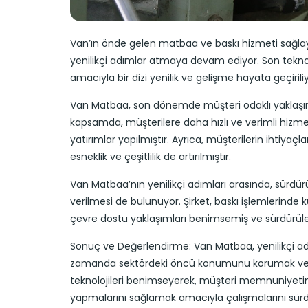
Van’ın önde gelen matbaa ve baskı hizmeti sağlay
yenilikçi adımlar atmaya devam ediyor. Son teknol
amacıyla bir dizi yenilik ve gelişme hayata geçiriliy
Van Matbaa, son dönemde müşteri odaklı yaklaşımını
kapsamda, müşterilere daha hızlı ve verimli hizmet
yatırımlar yapılmıştır. Ayrıca, müşterilerin ihtiyaç
esneklik ve çeşitlilik de artırılmıştır.
Van Matbaa’nın yenilikçi adımları arasında, sürdürü
verilmesi de bulunuyor. Şirket, baskı işlemlerinde 
çevre dostu yaklaşımları benimsemiş ve sürdürüleb
Sonuç ve Değerlendirme: Van Matbaa, yenilikçi adım
zamanda sektördeki öncü konumunu korumak ve güç
teknolojileri benimseyerek, müşteri memnuniyetini a
yapmalarını sağlamak amacıyla çalışmalarını sürd