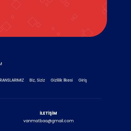
İM
RANSLARIMIZ
Biz, Siziz
Gizlilik İlkesi
Giriş
İLETİŞİM
vanmatbaa@gmail.com