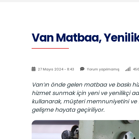
Van Matbaa, Yenilikç
27 Mayıs 2024 - 8:43
Yorum yapılmamış
456
Van’ın önde gelen matbaa ve baskı hiz
hizmet sunmak için yeni ve yenilikçi a
kullanarak, müşteri memnuniyetini ve ba
gelişme hayata geçiriliyor.