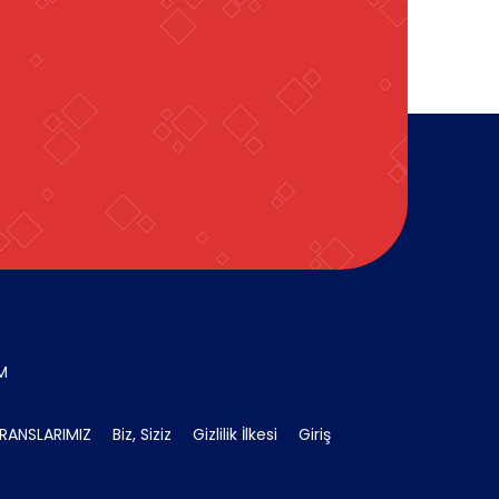
İM
RANSLARIMIZ
Biz, Siziz
Gizlilik İlkesi
Giriş