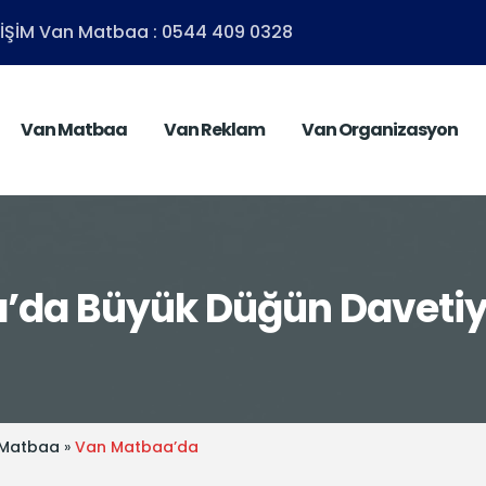
ETİŞİM Van Matbaa : 0544 409 0328
Van Matbaa
Van Reklam
Van Organizasyon
da Büyük Düğün Davetiye
 Matbaa
»
Van Matbaa’da