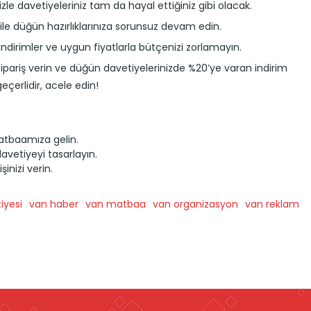
izle davetiyeleriniz tam da hayal ettiğiniz gibi olacak.
le düğün hazırlıklarınıza sorunsuz devam edin.
irimler ve uygun fiyatlarla bütçenizi zorlamayın.
ipariş verin ve düğün davetiyelerinizde %20’ye varan indirim
geçerlidir, acele edin!
atbaamıza gelin.
davetiyeyi tasarlayın.
inizi verin.
iyesi
van haber
van matbaa
van organizasyon
van reklam