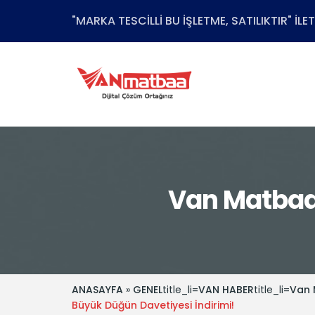
"MARKA TESCİLLİ BU İŞLETME, SATILIKTIR" İL
Van Matbaa’
ANASAYFA
»
GENEL
title_li=
VAN HABER
title_li=
Van
Büyük Düğün Davetiyesi İndirimi!