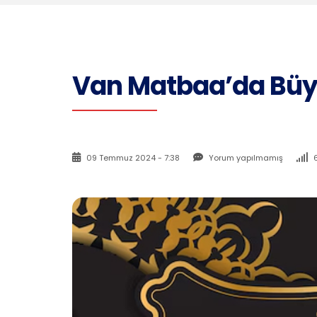
Van Matbaa’da Büyü
09 Temmuz 2024 - 7:38
Yorum yapılmamış
6