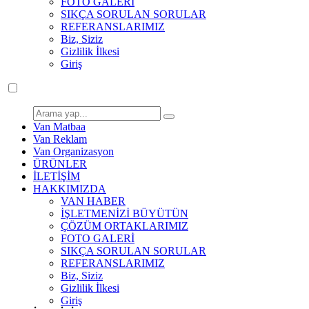
FOTO GALERİ
SIKÇA SORULAN SORULAR
REFERANSLARIMIZ
Biz, Siziz
Gizlilik İlkesi
Giriş
Van Matbaa
Van Reklam
Van Organizasyon
ÜRÜNLER
İLETİŞİM
HAKKIMIZDA
VAN HABER
İŞLETMENİZİ BÜYÜTÜN
ÇÖZÜM ORTAKLARIMIZ
FOTO GALERİ
SIKÇA SORULAN SORULAR
REFERANSLARIMIZ
Biz, Siziz
Gizlilik İlkesi
Giriş