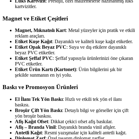
Lüks Kartvizit
: Prestijli, özel malzemelerle hazırlanmış lüks
kartvizitler.
Magnet ve Etiket Çeşitleri
Magnet, Mıknatıslı Kart
: Metal yüzeyler için pratik ve etkili
reklam araçları.
Etiket Kuşe Kağıt
: Dayanıklı ve kaliteli kuşe kağıt etiketler.
Etiket Opak Beyaz PVC
: Suya ve dış etkilere dayanıklı
beyaz PVC etiketler.
Etiket Şeffaf PVC
: Şeffaf yapısıyla ürünlerinizi öne çıkaran
PVC etiketler.
Etiket Ürün Kartı (Kartonet)
: Ürün bilgilerini şık bir
şekilde sunmanın en iyi yolu.
Baskı ve Promosyon Ürünleri
El İlanı Tek Yön Baskı
: Hızlı ve etkili tek yön el ilanı
baskısı.
Broşür Çift Yön Baskı
: Detaylı bilgi ve görseller için çift
yön broşür baskısı.
Afiş Kağıt Ofset
: Dikkat çekici ofset afiş baskılar.
Afiş – Branda Vinil
: Dayanıklı branda vinil afişler.
Antetli Kağıt
: Resmi yazışmalar için kaliteli antetli kağıt.
Diplomat Zarf
: Özel tasarım diplomat zarflar.