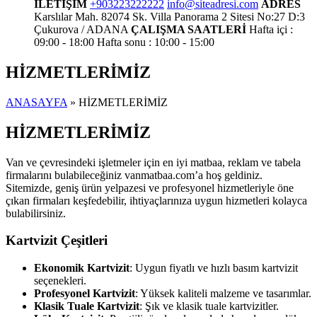
İLETİŞİM
+903223222222
info@siteadresi.com
ADRES
Karslılar Mah. 82074 Sk. Villa Panorama 2 Sitesi No:27 D:3
Çukurova / ADANA
ÇALIŞMA SAATLERİ
Hafta içi :
09:00 - 18:00
Hafta sonu : 10:00 - 15:00
HİZMETLERİMİZ
ANASAYFA
» HİZMETLERİMİZ
HİZMETLERİMİZ
Van ve çevresindeki işletmeler için en iyi matbaa, reklam ve tabela
firmalarını bulabileceğiniz vanmatbaa.com’a hoş geldiniz.
Sitemizde, geniş ürün yelpazesi ve profesyonel hizmetleriyle öne
çıkan firmaları keşfedebilir, ihtiyaçlarınıza uygun hizmetleri kolayca
bulabilirsiniz.
Kartvizit Çeşitleri
Ekonomik Kartvizit
: Uygun fiyatlı ve hızlı basım kartvizit
seçenekleri.
Profesyonel Kartvizit
: Yüksek kaliteli malzeme ve tasarımlar.
Klasik Tuale Kartvizit
: Şık ve klasik tuale kartvizitler.