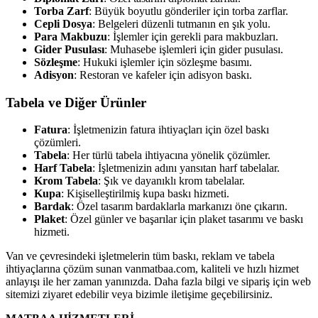
Torba Zarf
: Büyük boyutlu gönderiler için torba zarflar.
Cepli Dosya
: Belgeleri düzenli tutmanın en şık yolu.
Para Makbuzu
: İşlemler için gerekli para makbuzları.
Gider Pusulası
: Muhasebe işlemleri için gider pusulası.
Sözleşme
: Hukuki işlemler için sözleşme basımı.
Adisyon
: Restoran ve kafeler için adisyon baskı.
Tabela ve Diğer Ürünler
Fatura
: İşletmenizin fatura ihtiyaçları için özel baskı
çözümleri.
Tabela
: Her türlü tabela ihtiyacına yönelik çözümler.
Harf Tabela
: İşletmenizin adını yansıtan harf tabelalar.
Krom Tabela
: Şık ve dayanıklı krom tabelalar.
Kupa
: Kişiselleştirilmiş kupa baskı hizmeti.
Bardak
: Özel tasarım bardaklarla markanızı öne çıkarın.
Plaket
: Özel günler ve başarılar için plaket tasarımı ve baskı
hizmeti.
Van ve çevresindeki işletmelerin tüm baskı, reklam ve tabela
ihtiyaçlarına çözüm sunan vanmatbaa.com, kaliteli ve hızlı hizmet
anlayışı ile her zaman yanınızda. Daha fazla bilgi ve sipariş için web
sitemizi ziyaret edebilir veya bizimle iletişime geçebilirsiniz.