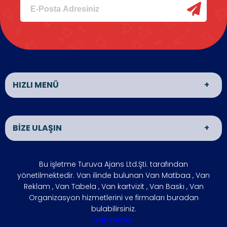
HIZLI MENÜ
Van Matbaa
Van Reklam
BİZE ULAŞIN
Van Organizasyon
ÜRÜNLER
İLETİŞİM
HAKKIMIZDA
ADRES
Bu işletme Turuva Ajans Ltd.Şti. tarafından
VAN HABER
İŞLETMENİZİ
VAN
yönetilmektedir. Van ilinde bulunan Van Matbaa , Van
BÜYÜTÜN
Reklam , Van Tabela , Van kartvizit , Van Baskı , Van
ÇÖZÜM
FOTO GALERİ
Organizasyon hizmetlerini ve firmaları buradan
ÇALIŞMA SAATLERİ
bulabilirsiniz.
ORTAKLARIMIZ
Hafta içi : 09:00 - 18:00
van haber
SIKÇA
REFERANSLARIMIZ