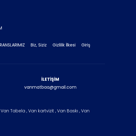
İM
RANSLARIMIZ
Biz, Siziz
Gizlilik İlkesi
Giriş
İLETİŞİM
vanmatbaa@gmail.com
an Tabela , Van kartvizit , Van Baskı , Van