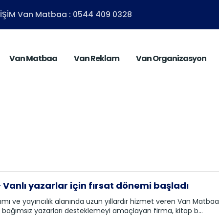
ETİŞİM Van Matbaa : 0544 409 0328
Van Matbaa
Van Reklam
Van Organizasyon
Vanlı yazarlar için fırsat dönemi başladı
ımı ve yayıncılık alanında uzun yıllardır hizmet veren Van Matb
ve bağımsız yazarları desteklemeyi amaçlayan firma, kitap b...