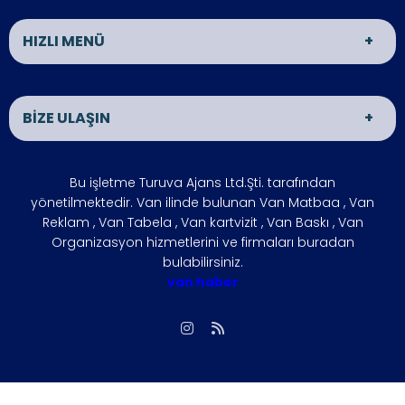
HIZLI MENÜ
Van Matbaa
Van Reklam
BİZE ULAŞIN
Van Organizasyon
ÜRÜNLER
İLETİŞİM
HAKKIMIZDA
ADRES
Bu işletme Turuva Ajans Ltd.Şti. tarafından
VAN HABER
İŞLETMENİZİ
VAN
yönetilmektedir. Van ilinde bulunan Van Matbaa , Van
BÜYÜTÜN
Reklam , Van Tabela , Van kartvizit , Van Baskı , Van
ÇÖZÜM
FOTO GALERİ
Organizasyon hizmetlerini ve firmaları buradan
ÇALIŞMA SAATLERİ
bulabilirsiniz.
ORTAKLARIMIZ
Hafta içi : 09:00 - 18:00
van haber
SIKÇA
REFERANSLARIMIZ
Hafta sonu : 10:00 - 15:00
SORULAN
SORULAR
İLETİŞİM
Biz, Siziz
Gizlilik İlkesi
vanmatbaa@gmail.com
Giriş