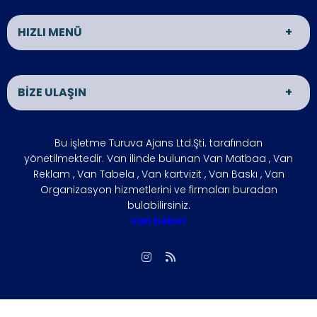
HIZLI MENÜ
Van Matbaa
Van Reklam
BİZE ULAŞIN
Van Organizasyon
ÜRÜNLER
İLETİŞİM
HAKKIMIZDA
ADRES
Bu işletme Turuva Ajans Ltd.Şti. tarafından
VAN HABER
İŞLETMENİZİ
VAN
yönetilmektedir. Van ilinde bulunan Van Matbaa , Van
BÜYÜTÜN
Reklam , Van Tabela , Van kartvizit , Van Baskı , Van
ÇÖZÜM
FOTO GALERİ
Organizasyon hizmetlerini ve firmaları buradan
ÇALIŞMA SAATLERİ
bulabilirsiniz.
ORTAKLARIMIZ
Hafta içi : 09:00 - 18:00
van haber
SIKÇA
REFERANSLARIMIZ
Hafta sonu : 10:00 - 15:00
SORULAN
SORULAR
İLETİŞİM
Biz, Siziz
Gizlilik İlkesi
vanmatbaa@gmail.com
Giriş