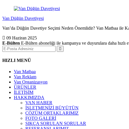
Van Düğün Davetiyesi
Van’da Düğün Davetiye Seçimi Neden Önemlidir? Van Matbaa ile Kalite 
09 Haziran 2025
E-Bülten
E-Bülten aboneliği ile kampanya ve duyurulara daha hızlı er
HIZLI MENÜ
Van Matbaa
Van Reklam
Van Organizasyon
ÜRÜNLER
İLETİŞİM
HAKKIMIZDA
VAN HABER
İŞLETMENİZİ BÜYÜTÜN
ÇÖZÜM ORTAKLARIMIZ
FOTO GALERİ
SIKÇA SORULAN SORULAR
REFERANSLARIMIZ