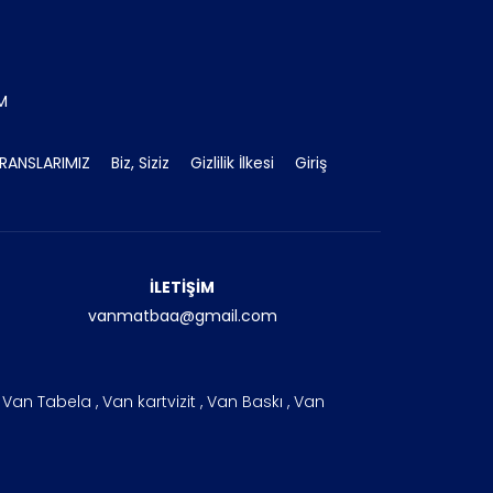
İM
RANSLARIMIZ
Biz, Siziz
Gizlilik İlkesi
Giriş
İLETİŞİM
vanmatbaa@gmail.com
an Tabela , Van kartvizit , Van Baskı , Van