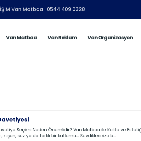
ETİŞİM Van Matbaa : 0544 409 0328
Van Matbaa
Van Reklam
Van Organizasyon
avetiyesi
etiye Seçimi Neden Önemlidir? Van Matbaa ile Kalite ve Estetiği 
, nişan, söz ya da farklı bir kutlama… Sevdiklerinize b...