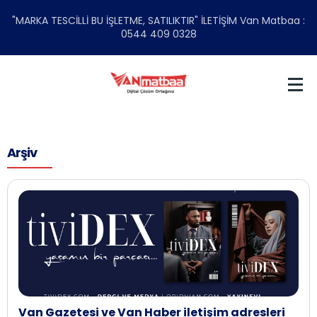
"MARKA TESCİLLİ BU İŞLETME, SATILIKTIR" İLETİŞİM Van Matbaa :
0544 409 0328
Arşiv
Van Gazetesi ve Van Haber iletişim adresleri