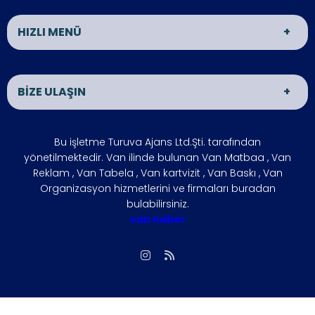
HIZLI MENÜ
Van Matbaa
Van Reklam
BİZE ULAŞIN
Van Organizasyon
ÜRÜNLER
İLETİŞİM
HAKKIMIZDA
ADRES
Bu işletme Turuva Ajans Ltd.Şti. tarafından
VAN HABER
İŞLETMENİZİ
VAN
yönetilmektedir. Van ilinde bulunan Van Matbaa , Van
BÜYÜTÜN
Reklam , Van Tabela , Van kartvizit , Van Baskı , Van
ÇÖZÜM
FOTO GALERİ
Organizasyon hizmetlerini ve firmaları buradan
ÇALIŞMA SAATLERİ
bulabilirsiniz.
ORTAKLARIMIZ
Hafta içi : 09:00 - 18:00
van haber
SIKÇA
REFERANSLARIMIZ
Hafta sonu : 10:00 - 15:00
SORULAN
SORULAR
İLETİŞİM
Biz, Siziz
Gizlilik İlkesi
vanmatbaa@gmail.com
Giriş