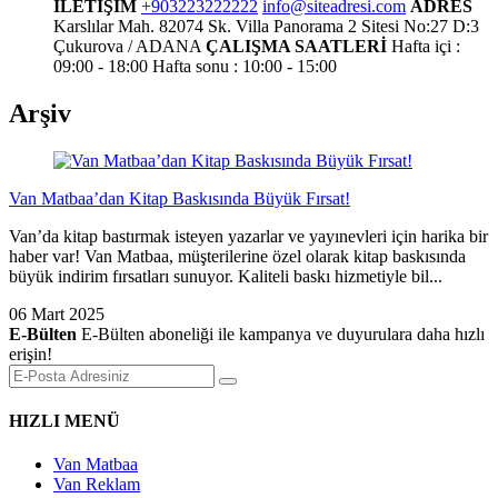
İLETİŞİM
+903223222222
info@siteadresi.com
ADRES
Karslılar Mah. 82074 Sk. Villa Panorama 2 Sitesi No:27 D:3
Çukurova / ADANA
ÇALIŞMA SAATLERİ
Hafta içi :
09:00 - 18:00
Hafta sonu : 10:00 - 15:00
Arşiv
Van Matbaa’dan Kitap Baskısında Büyük Fırsat!
Van’da kitap bastırmak isteyen yazarlar ve yayınevleri için harika bir
haber var! Van Matbaa, müşterilerine özel olarak kitap baskısında
büyük indirim fırsatları sunuyor. Kaliteli baskı hizmetiyle bil...
06 Mart 2025
E-Bülten
E-Bülten aboneliği ile kampanya ve duyurulara daha hızlı
erişin!
HIZLI MENÜ
Van Matbaa
Van Reklam