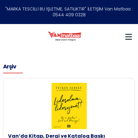
"MARKA TESCİLLİ BU İŞLETME, SATILIKTIR" İLETİŞİM Van Matbaa :
0544 409 0328
Arşiv
Van’da Kitap, Dergi ve Katalog Baskı