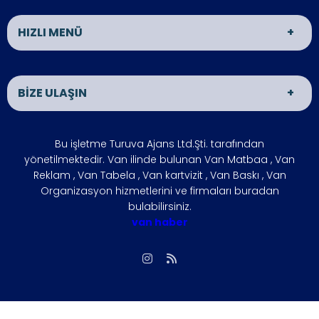
HIZLI MENÜ
Van Matbaa
Van Reklam
BİZE ULAŞIN
Van Organizasyon
ÜRÜNLER
İLETİŞİM
HAKKIMIZDA
ADRES
Bu işletme Turuva Ajans Ltd.Şti. tarafından
VAN HABER
İŞLETMENİZİ
VAN
yönetilmektedir. Van ilinde bulunan Van Matbaa , Van
BÜYÜTÜN
Reklam , Van Tabela , Van kartvizit , Van Baskı , Van
ÇÖZÜM
FOTO GALERİ
Organizasyon hizmetlerini ve firmaları buradan
ÇALIŞMA SAATLERİ
bulabilirsiniz.
ORTAKLARIMIZ
Hafta içi : 09:00 - 18:00
van haber
SIKÇA
REFERANSLARIMIZ
Hafta sonu : 10:00 - 15:00
SORULAN
SORULAR
İLETİŞİM
Biz, Siziz
Gizlilik İlkesi
vanmatbaa@gmail.com
Giriş