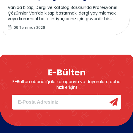
Van’da Kitap, Dergi ve Katalog Baskısında Profesyonel
Çözümler Van’da kitap bastırmak, dergi yayımlamak
veya kurumsal baskı ihtiyaçlarınız için güvenilir bir
matbaa mı arıyorsunuz? Van Matbaa, yazarla...
09 Temmuz 2026
E-Bülten
E-Bülten aboneliği ile kampanya ve duyurulara daha
hızlı erişin!