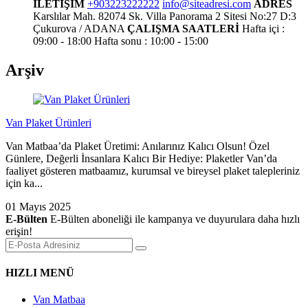
İLETİŞİM
+903223222222
info@siteadresi.com
ADRES
Karslılar Mah. 82074 Sk. Villa Panorama 2 Sitesi No:27 D:3
Çukurova / ADANA
ÇALIŞMA SAATLERİ
Hafta içi :
09:00 - 18:00
Hafta sonu : 10:00 - 15:00
Arşiv
Van Plaket Ürünleri
Van Matbaa’da Plaket Üretimi: Anılarınız Kalıcı Olsun! Özel
Günlere, Değerli İnsanlara Kalıcı Bir Hediye: Plaketler Van’da
faaliyet gösteren matbaamız, kurumsal ve bireysel plaket talepleriniz
için ka...
01 Mayıs 2025
E-Bülten
E-Bülten aboneliği ile kampanya ve duyurulara daha hızlı
erişin!
HIZLI MENÜ
Van Matbaa