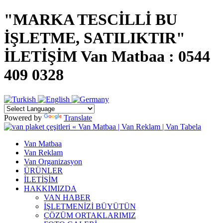
"MARKA TESCİLLİ BU
İŞLETME, SATILIKTIR"
İLETİŞİM Van Matbaa : 0544
409 0328
Powered by
Translate
Van Matbaa
Van Reklam
Van Organizasyon
ÜRÜNLER
İLETİŞİM
HAKKIMIZDA
VAN HABER
İŞLETMENİZİ BÜYÜTÜN
ÇÖZÜM ORTAKLARIMIZ