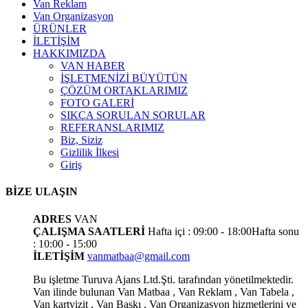
Van Reklam
Van Organizasyon
ÜRÜNLER
İLETİŞİM
HAKKIMIZDA
VAN HABER
İŞLETMENİZİ BÜYÜTÜN
ÇÖZÜM ORTAKLARIMIZ
FOTO GALERİ
SIKÇA SORULAN SORULAR
REFERANSLARIMIZ
Biz, Siziz
Gizlilik İlkesi
Giriş
BİZE ULAŞIN
ADRES
VAN
ÇALIŞMA SAATLERİ
Hafta içi : 09:00 - 18:00
Hafta sonu
: 10:00 - 15:00
İLETİŞİM
vanmatbaa@gmail.com
Bu işletme Turuva Ajans Ltd.Şti. tarafından yönetilmektedir.
Van ilinde bulunan Van Matbaa , Van Reklam , Van Tabela ,
Van kartvizit , Van Baskı , Van Organizasyon hizmetlerini ve