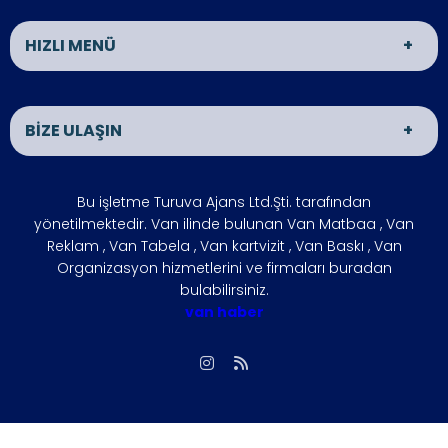
HIZLI MENÜ
Van Matbaa
Van Reklam
BİZE ULAŞIN
Van Organizasyon
ÜRÜNLER
İLETİŞİM
HAKKIMIZDA
ADRES
Bu işletme Turuva Ajans Ltd.Şti. tarafından
VAN HABER
İŞLETMENİZİ
VAN
yönetilmektedir. Van ilinde bulunan Van Matbaa , Van
BÜYÜTÜN
Reklam , Van Tabela , Van kartvizit , Van Baskı , Van
ÇÖZÜM
FOTO GALERİ
Organizasyon hizmetlerini ve firmaları buradan
ÇALIŞMA SAATLERİ
bulabilirsiniz.
ORTAKLARIMIZ
Hafta içi : 09:00 - 18:00
van haber
SIKÇA
REFERANSLARIMIZ
Hafta sonu : 10:00 - 15:00
SORULAN
SORULAR
İLETİŞİM
Biz, Siziz
Gizlilik İlkesi
vanmatbaa@gmail.com
Giriş