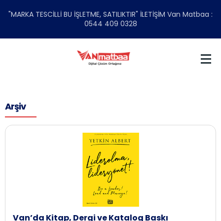
"MARKA TESCİLLİ BU İŞLETME, SATILIKTIR" İLETİŞİM Van Matbaa :
0544 409 0328
Arşiv
Van’da Kitap, Dergi ve Katalog Baskı