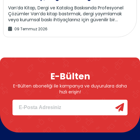
Van’da Kitap, Dergi ve Katalog Baskısında Profesyonel
Çözümler Van’da kitap bastırmak, dergi yayımlamak
veya kurumsal baskı ihtiyaçlarınız için güvenilir bir
matbaa mı arıyorsunuz? Van Matbaa, yazarla...
09 Temmuz 2026
E-Bülten
E-Bülten aboneliği ile kampanya ve duyurulara daha
hızlı erişin!