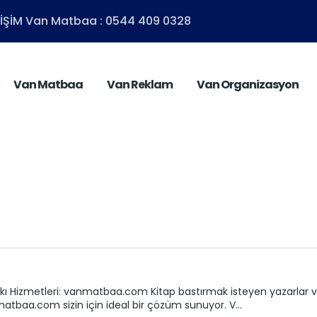
ETİŞİM Van Matbaa : 0544 409 0328
Van Matbaa
Van Reklam
Van Organizasyon
kı Hizmetleri: vanmatbaa.com Kitap bastırmak isteyen yazarlar ve 
matbaa.com sizin için ideal bir çözüm sunuyor. V...