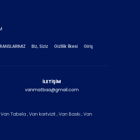
İM
RANSLARIMIZ
Biz, Siziz
Gizlilik İlkesi
Giriş
İLETİŞİM
vanmatbaa@gmail.com
an Tabela , Van kartvizit , Van Baskı , Van