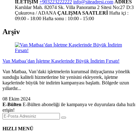
İLETİŞİM
+903223222222
info@siteadresi.com
ADRES
Karslılar Mah. 82074 Sk. Villa Panorama 2 Sitesi No:27 D:3
Çukurova / ADANA
ÇALIŞMA SAATLERİ
Hafta içi :
09:00 - 18:00
Hafta sonu : 10:00 - 15:00
Arşiv
Van Matbaa’dan İşletme Kaşelerinde Büyük İndirim Fırsatı!
Van Matbaa, Van’daki işletmelerin kurumsal ihtiyaçlarına yönelik
sunduğu kaliteli hizmetlerine bir yenisini ekleyerek, işletme
kaşelerinde büyük bir indirim kampanyası başlattı. Bölgede uzun
yıllardır...
08 Ekim 2024
E-Bülten
E-Bülten aboneliği ile kampanya ve duyurulara daha hızlı
erişin!
HIZLI MENÜ