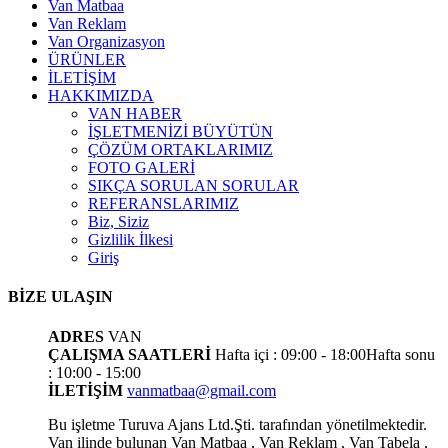
Van Matbaa
Van Reklam
Van Organizasyon
ÜRÜNLER
İLETİŞİM
HAKKIMIZDA
VAN HABER
İŞLETMENİZİ BÜYÜTÜN
ÇÖZÜM ORTAKLARIMIZ
FOTO GALERİ
SIKÇA SORULAN SORULAR
REFERANSLARIMIZ
Biz, Siziz
Gizlilik İlkesi
Giriş
BİZE ULAŞIN
ADRES
VAN
ÇALIŞMA SAATLERİ
Hafta içi : 09:00 - 18:00
Hafta sonu
: 10:00 - 15:00
İLETİŞİM
vanmatbaa@gmail.com
Bu işletme Turuva Ajans Ltd.Şti. tarafından yönetilmektedir.
Van ilinde bulunan Van Matbaa , Van Reklam , Van Tabela ,