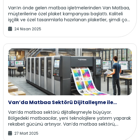
Van’ın önde gelen matbaa işletmelerinden Van Matbaa,
müşterilerine özel plaket kampanyası başlattı. Kaliteli
işçilik ve özel tasarımlarla hazırlanan plaketler, şimdi çok
daha uygun fiyatlarla sunuluyo...
24 Nisan 2025
Van’da Matbaa Sektörü Dijitalleşme ile
Büyüyor
Van’da matbaa sektörü dijitalleşmeyle büyüyor.
Bölgedeki matbaacılar, yeni teknolojilere yatırım yaparak
rekabet gücünü artırıyor. Van’da matbaa sektörü,
dijitalleşmenin etkisiyle hızla gelişmey...
27 Mart 2025