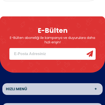
E-Bülten
E-Bülten aboneliği ile kampanya ve duyurulara daha
hızlı erişin!
HIZLI MENÜ
Van Matbaa
Van Reklam