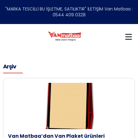
"MARKA TESCİLLİ BU İŞLETME, SATILIKTIR" İLETİŞİM Van Matbaa :
0544 409 0328
Arşiv
Van Matbaa’dan Van Plaket ürünleri