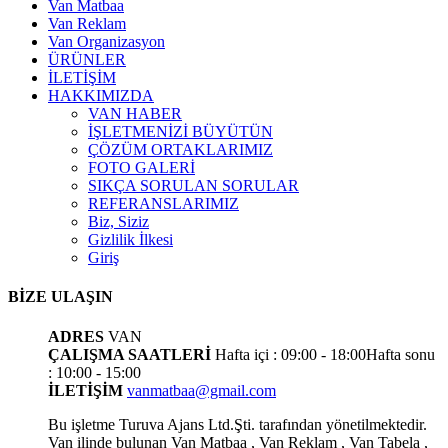
Van Matbaa
Van Reklam
Van Organizasyon
ÜRÜNLER
İLETİŞİM
HAKKIMIZDA
VAN HABER
İŞLETMENİZİ BÜYÜTÜN
ÇÖZÜM ORTAKLARIMIZ
FOTO GALERİ
SIKÇA SORULAN SORULAR
REFERANSLARIMIZ
Biz, Siziz
Gizlilik İlkesi
Giriş
BİZE ULAŞIN
ADRES
VAN
ÇALIŞMA SAATLERİ
Hafta içi : 09:00 - 18:00
Hafta sonu
: 10:00 - 15:00
İLETİŞİM
vanmatbaa@gmail.com
Bu işletme Turuva Ajans Ltd.Şti. tarafından yönetilmektedir.
Van ilinde bulunan Van Matbaa , Van Reklam , Van Tabela ,