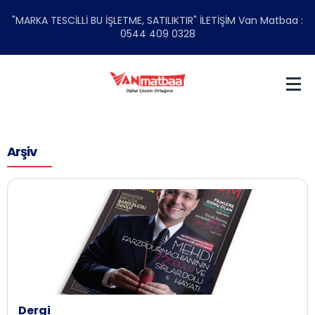
"MARKA TESCİLLİ BU İŞLETME, SATILIKTIR" İLETİŞİM Van Matbaa :
0544 409 0328
Arşiv
Dergi