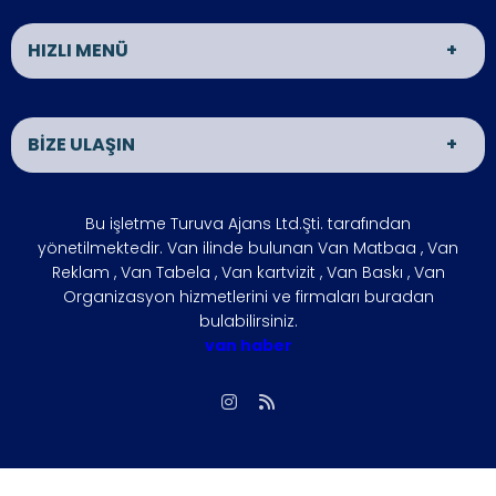
HIZLI MENÜ
Van Matbaa
Van Reklam
BİZE ULAŞIN
Van Organizasyon
ÜRÜNLER
İLETİŞİM
HAKKIMIZDA
ADRES
Bu işletme Turuva Ajans Ltd.Şti. tarafından
VAN HABER
İŞLETMENİZİ
VAN
yönetilmektedir. Van ilinde bulunan Van Matbaa , Van
BÜYÜTÜN
Reklam , Van Tabela , Van kartvizit , Van Baskı , Van
ÇÖZÜM
FOTO GALERİ
Organizasyon hizmetlerini ve firmaları buradan
ÇALIŞMA SAATLERİ
bulabilirsiniz.
ORTAKLARIMIZ
Hafta içi : 09:00 - 18:00
van haber
SIKÇA
REFERANSLARIMIZ
Hafta sonu : 10:00 - 15:00
SORULAN
SORULAR
İLETİŞİM
Biz, Siziz
Gizlilik İlkesi
vanmatbaa@gmail.com
Giriş