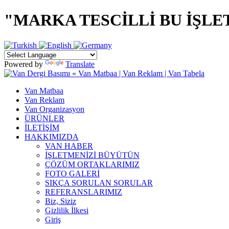
"MARKA TESCİLLİ BU İŞLETM
Powered by
Translate
Van Matbaa
Van Reklam
Van Organizasyon
ÜRÜNLER
İLETİŞİM
HAKKIMIZDA
VAN HABER
İŞLETMENİZİ BÜYÜTÜN
ÇÖZÜM ORTAKLARIMIZ
FOTO GALERİ
SIKÇA SORULAN SORULAR
REFERANSLARIMIZ
Biz, Siziz
Gizlilik İlkesi
Giriş