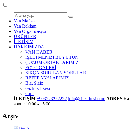
Van Matbaa
Van Reklam
Van Organizasyon
ÜRÜNLER
İLETİŞİM
HAKKIMIZDA
VAN HABER
İŞLETMENİZİ BÜYÜTÜN
ÇÖZÜM ORTAKLARIMIZ
FOTO GALERİ
SIKÇA SORULAN SORULAR
REFERANSLARIMIZ
Biz, Siziz
Gizlilik İlkesi
Giriş
İLETİŞİM
+903223222222
info@siteadresi.com
ADRES
Ka
sonu : 10:00 - 15:00
Arşiv