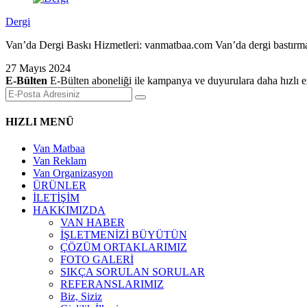
Dergi
Van’da Dergi Baskı Hizmetleri: vanmatbaa.com Van’da dergi bastırmak 
27 Mayıs 2024
E-Bülten
E-Bülten aboneliği ile kampanya ve duyurulara daha hızlı er
HIZLI MENÜ
Van Matbaa
Van Reklam
Van Organizasyon
ÜRÜNLER
İLETİŞİM
HAKKIMIZDA
VAN HABER
İŞLETMENİZİ BÜYÜTÜN
ÇÖZÜM ORTAKLARIMIZ
FOTO GALERİ
SIKÇA SORULAN SORULAR
REFERANSLARIMIZ
Biz, Siziz