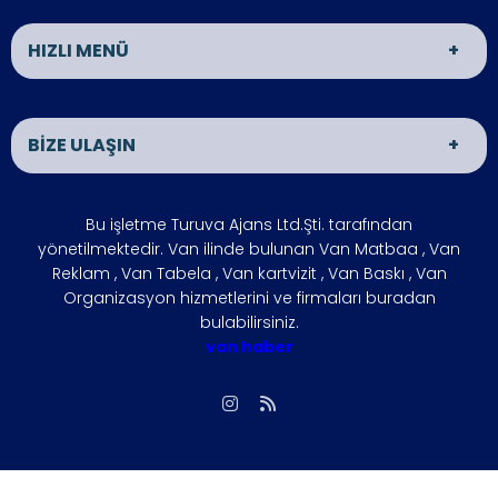
HIZLI MENÜ
Van Matbaa
Van Reklam
BİZE ULAŞIN
Van Organizasyon
ÜRÜNLER
İLETİŞİM
HAKKIMIZDA
ADRES
Bu işletme Turuva Ajans Ltd.Şti. tarafından
VAN HABER
İŞLETMENİZİ
VAN
yönetilmektedir. Van ilinde bulunan Van Matbaa , Van
BÜYÜTÜN
Reklam , Van Tabela , Van kartvizit , Van Baskı , Van
ÇÖZÜM
FOTO GALERİ
Organizasyon hizmetlerini ve firmaları buradan
ÇALIŞMA SAATLERİ
bulabilirsiniz.
ORTAKLARIMIZ
Hafta içi : 09:00 - 18:00
van haber
SIKÇA
REFERANSLARIMIZ
Hafta sonu : 10:00 - 15:00
SORULAN
SORULAR
İLETİŞİM
Biz, Siziz
Gizlilik İlkesi
vanmatbaa@gmail.com
Giriş