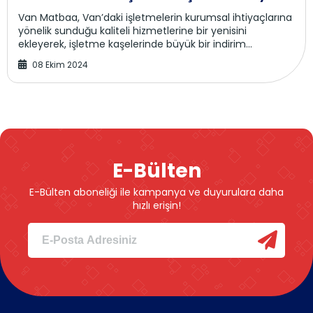
İndirim Fırsatı!
Van Matbaa, Van’daki işletmelerin kurumsal ihtiyaçlarına
yönelik sunduğu kaliteli hizmetlerine bir yenisini
ekleyerek, işletme kaşelerinde büyük bir indirim
kampanyası başlattı. Bölgede uzun yıllardır...
08 Ekim 2024
E-Bülten
E-Bülten aboneliği ile kampanya ve duyurulara daha
hızlı erişin!