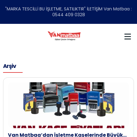
"MARKA TESCİLLİ BU İŞLETME, SATILIKTIR" İLETİŞİM Van Matbaa :
0544 409 0328
Arşiv
Van Matbaa’dan İşletme Kaşelerinde Büyük