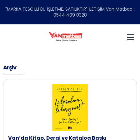
"MARKA TESCİLLİ BU İŞLETME, SATILIKTIR" İLETİŞİM Van Matbaa :
0544 409 0328
Arşiv
Van’da Kitap, Dergi ve Katalog Baskı