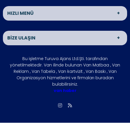
HIZLI MENÜ
Van Matbaa
Van Reklam
BİZE ULAŞIN
Van Organizasyon
ÜRÜNLER
İLETİŞİM
HAKKIMIZDA
ADRES
Bu işletme Turuva Ajans Ltd.Şti. tarafından
VAN HABER
İŞLETMENİZİ
VAN
yönetilmektedir. Van ilinde bulunan Van Matbaa , Van
BÜYÜTÜN
Reklam , Van Tabela , Van kartvizit , Van Baskı , Van
ÇÖZÜM
FOTO GALERİ
Organizasyon hizmetlerini ve firmaları buradan
ÇALIŞMA SAATLERİ
bulabilirsiniz.
ORTAKLARIMIZ
Hafta içi : 09:00 - 18:00
van haber
SIKÇA
REFERANSLARIMIZ
Hafta sonu : 10:00 - 15:00
SORULAN
SORULAR
İLETİŞİM
Biz, Siziz
Gizlilik İlkesi
vanmatbaa@gmail.com
Giriş