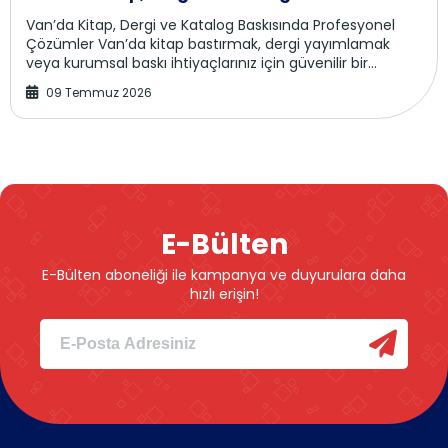
Van’da Kitap, Dergi ve Katalog Baskısında Profesyonel
Çözümler Van’da kitap bastırmak, dergi yayımlamak
veya kurumsal baskı ihtiyaçlarınız için güvenilir bir
matbaa mı arıyorsunuz? Van Matbaa, yazarla...
09 Temmuz 2026
E-Bülten
E-Bülten aboneliği ile kampanya ve duyurulara daha
hızlı erişin!