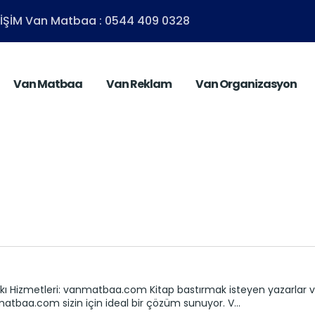
ETİŞİM Van Matbaa : 0544 409 0328
Van Matbaa
Van Reklam
Van Organizasyon
kı Hizmetleri: vanmatbaa.com Kitap bastırmak isteyen yazarlar ve 
matbaa.com sizin için ideal bir çözüm sunuyor. V...