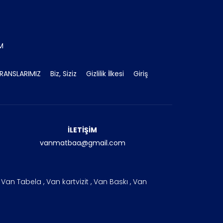
İM
RANSLARIMIZ
Biz, Siziz
Gizlilik İlkesi
Giriş
İLETİŞİM
vanmatbaa@gmail.com
an Tabela , Van kartvizit , Van Baskı , Van