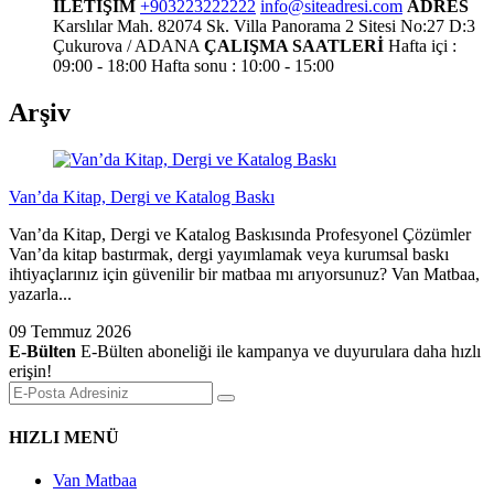
İLETİŞİM
+903223222222
info@siteadresi.com
ADRES
Karslılar Mah. 82074 Sk. Villa Panorama 2 Sitesi No:27 D:3
Çukurova / ADANA
ÇALIŞMA SAATLERİ
Hafta içi :
09:00 - 18:00
Hafta sonu : 10:00 - 15:00
Arşiv
Van’da Kitap, Dergi ve Katalog Baskı
Van’da Kitap, Dergi ve Katalog Baskısında Profesyonel Çözümler
Van’da kitap bastırmak, dergi yayımlamak veya kurumsal baskı
ihtiyaçlarınız için güvenilir bir matbaa mı arıyorsunuz? Van Matbaa,
yazarla...
09 Temmuz 2026
E-Bülten
E-Bülten aboneliği ile kampanya ve duyurulara daha hızlı
erişin!
HIZLI MENÜ
Van Matbaa