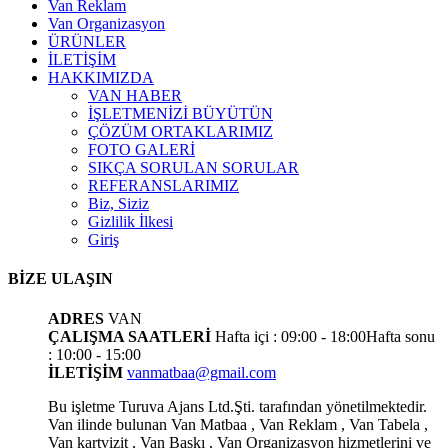
Van Reklam
Van Organizasyon
ÜRÜNLER
İLETİŞİM
HAKKIMIZDA
VAN HABER
İŞLETMENİZİ BÜYÜTÜN
ÇÖZÜM ORTAKLARIMIZ
FOTO GALERİ
SIKÇA SORULAN SORULAR
REFERANSLARIMIZ
Biz, Siziz
Gizlilik İlkesi
Giriş
BİZE ULAŞIN
ADRES
VAN
ÇALIŞMA SAATLERİ
Hafta içi : 09:00 - 18:00
Hafta sonu
: 10:00 - 15:00
İLETİŞİM
vanmatbaa@gmail.com
Bu işletme Turuva Ajans Ltd.Şti. tarafından yönetilmektedir.
Van ilinde bulunan Van Matbaa , Van Reklam , Van Tabela ,
Van kartvizit , Van Baskı , Van Organizasyon hizmetlerini ve