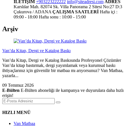
İLETİŞİM
+903223222222
info@siteadresi.com
ADRES
Karslılar Mah. 82074 Sk. Villa Panorama 2 Sitesi No:27 D:3
Çukurova / ADANA
ÇALIŞMA SAATLERİ
Hafta içi :
09:00 - 18:00
Hafta sonu : 10:00 - 15:00
Arşiv
Van’da Kitap, Dergi ve Katalog Baskı
Van’da Kitap, Dergi ve Katalog Baskısında Profesyonel Çözümler
Van’da kitap bastırmak, dergi yayımlamak veya kurumsal baskı
ihtiyaçlarınız için güvenilir bir matbaa mı arıyorsunuz? Van Matbaa,
yazarla...
09 Temmuz 2026
E-Bülten
E-Bülten aboneliği ile kampanya ve duyurulara daha hızlı
erişin!
HIZLI MENÜ
Van Matbaa