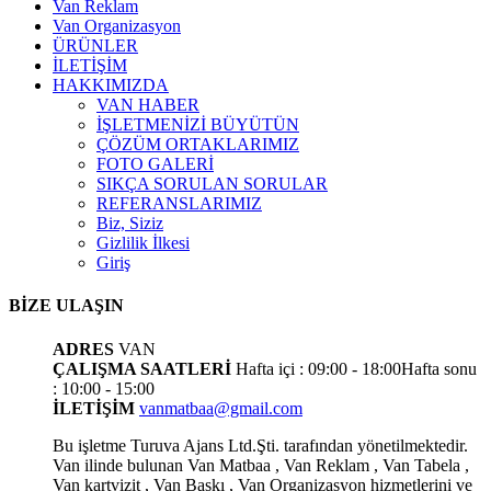
Van Reklam
Van Organizasyon
ÜRÜNLER
İLETİŞİM
HAKKIMIZDA
VAN HABER
İŞLETMENİZİ BÜYÜTÜN
ÇÖZÜM ORTAKLARIMIZ
FOTO GALERİ
SIKÇA SORULAN SORULAR
REFERANSLARIMIZ
Biz, Siziz
Gizlilik İlkesi
Giriş
BİZE ULAŞIN
ADRES
VAN
ÇALIŞMA SAATLERİ
Hafta içi : 09:00 - 18:00
Hafta sonu
: 10:00 - 15:00
İLETİŞİM
vanmatbaa@gmail.com
Bu işletme Turuva Ajans Ltd.Şti. tarafından yönetilmektedir.
Van ilinde bulunan Van Matbaa , Van Reklam , Van Tabela ,
Van kartvizit , Van Baskı , Van Organizasyon hizmetlerini ve