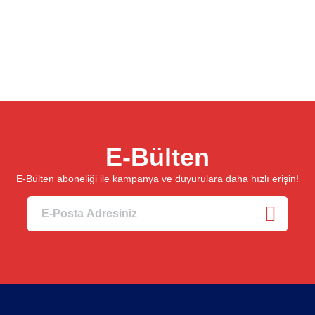
E-Bülten
E-Bülten aboneliği ile kampanya ve duyurulara daha hızlı erişin!