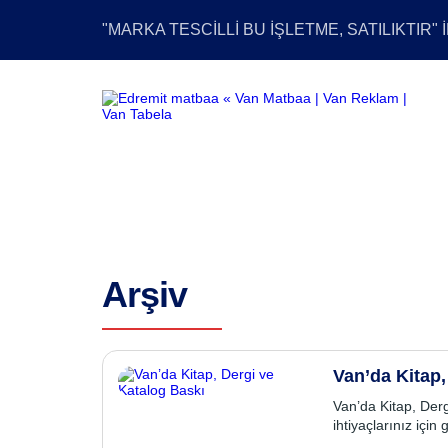
"MARKA TESCİLLİ BU İŞLETME, SATILIKTIR" İL
Arşiv
Van’da Kitap,
Van’da Kitap, Der
ihtiyaçlarınız içi