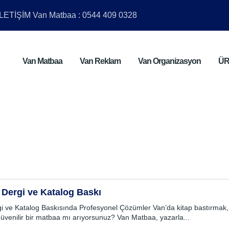
ETİŞİM Van Matbaa : 0544 409 0328
Van Matbaa
Van Reklam
Van Organizasyon
Ü
 Dergi ve Katalog Baskı
gi ve Katalog Baskısında Profesyonel Çözümler Van’da kitap bastırmak
n güvenilir bir matbaa mı arıyorsunuz? Van Matbaa, yazarla...