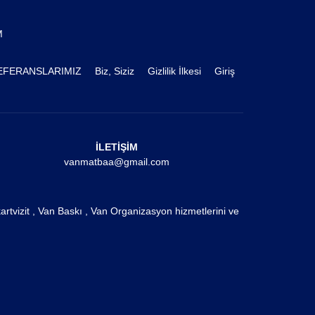
M
EFERANSLARIMIZ
Biz, Siziz
Gizlilik İlkesi
Giriş
İLETİŞİM
vanmatbaa@gmail.com
rtvizit , Van Baskı , Van Organizasyon hizmetlerini ve