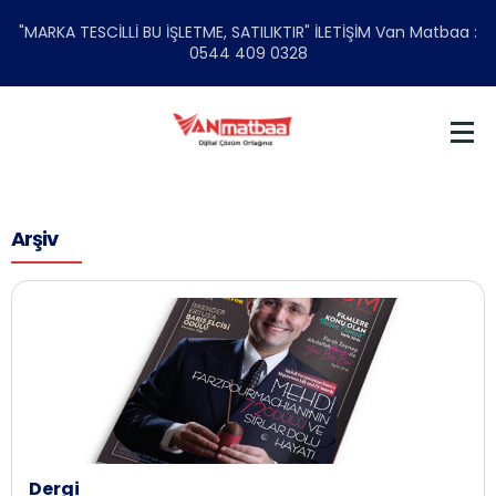
"MARKA TESCİLLİ BU İŞLETME, SATILIKTIR" İLETİŞİM Van Matbaa :
0544 409 0328
Arşiv
Dergi