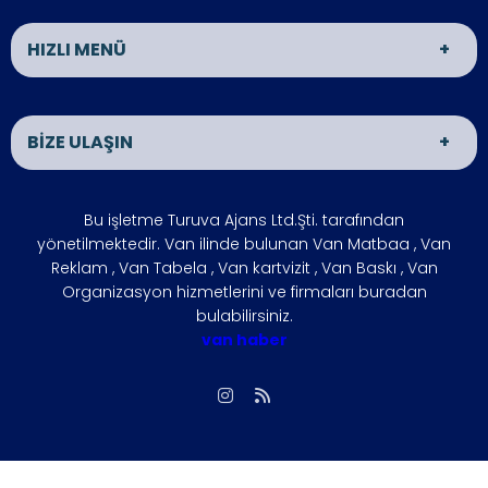
HIZLI MENÜ
Van Matbaa
Van Reklam
BİZE ULAŞIN
Van Organizasyon
ÜRÜNLER
İLETİŞİM
HAKKIMIZDA
ADRES
Bu işletme Turuva Ajans Ltd.Şti. tarafından
VAN HABER
İŞLETMENİZİ
VAN
yönetilmektedir. Van ilinde bulunan Van Matbaa , Van
BÜYÜTÜN
Reklam , Van Tabela , Van kartvizit , Van Baskı , Van
ÇÖZÜM
FOTO GALERİ
Organizasyon hizmetlerini ve firmaları buradan
ÇALIŞMA SAATLERİ
bulabilirsiniz.
ORTAKLARIMIZ
Hafta içi : 09:00 - 18:00
van haber
SIKÇA
REFERANSLARIMIZ
Hafta sonu : 10:00 - 15:00
SORULAN
SORULAR
İLETİŞİM
Biz, Siziz
Gizlilik İlkesi
vanmatbaa@gmail.com
Giriş